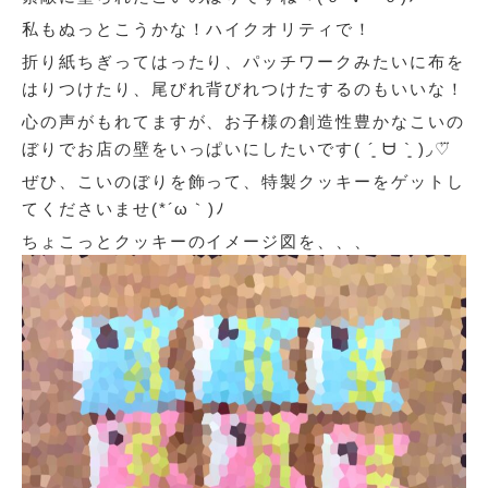
私もぬっとこうかな！ハイクオリティで！
折り紙ちぎってはったり、パッチワークみたいに布を
はりつけたり、尾びれ背びれつけたするのもいいな！
心の声がもれてますが、お子様の創造性豊かなこいの
ぼりでお店の壁をいっぱいにしたいです( ´͈ ᗨ `͈ )◞♡⃛
ぜひ、こいのぼりを飾って、特製クッキーをゲットし
てくださいませ(*´ω｀)ﾉ
ちょこっとクッキーのイメージ図を、、、