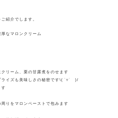
をご紹介でします。
濃厚なマロンクリーム
生クリーム、栗の甘露煮をのせます
イズも美味しさの秘密です\( ˙▿˙ )/
ます
の周りをマロンペーストで包みます