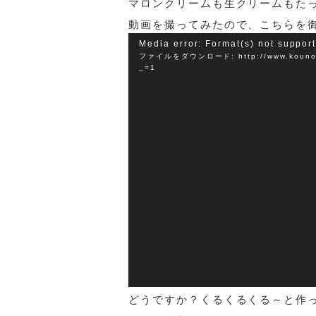
マロンクリームも生クリームもた
動画を撮ってみたので、こちらを
動
Media error: Format(s) not suppor
ファイルをダウンロード: http://www.kounotori
画
_=1
プ
レ
ー
ヤ
ー
どうですか？くるくるくる～と作