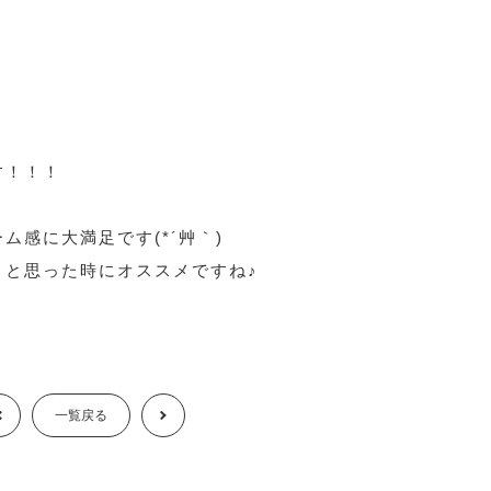
す！！！
ム感に大満足です(*´艸｀)
！と思った時にオススメですね♪
Prev
一覧戻る
Next