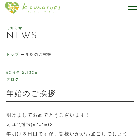
幸せをはこぶケーキのお店 ケー
お知らせ
NEWS
トップ
年始のご挨拶
2016年12月30日
ブログ
年始のご挨拶
明けましておめでとうございます！
ミユです٩(๑❛ᴗ❛๑)۶
年明け３日目ですが、皆様いかがお過ごしでしょう