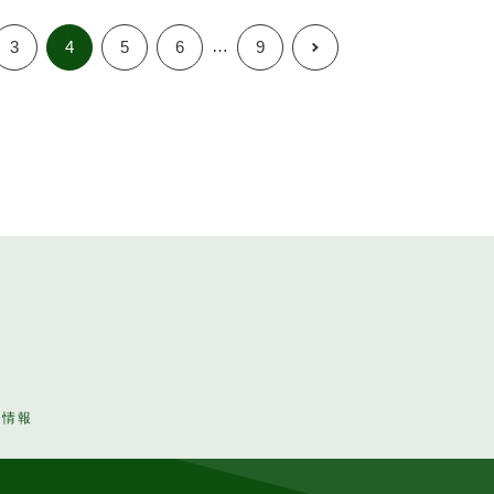
…
3
4
5
6
9
人情報