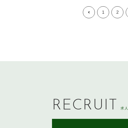
1
2
RECRUIT
求